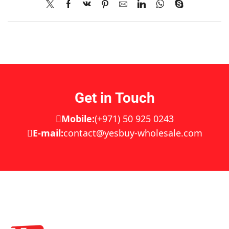
Get in Touch
Mobile:
(+971) 50 925 0243
E-mail:
contact@yesbuy-wholesale.com